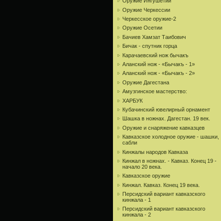
Оружие Ингушетии
Оружие Черкессии
Черкесское оружие-2
Оружие Осетии
Бачиев Хамзат Таибович
Бичак - спутник горца
Карачаевский нож бычакъ
Аланский нож - «Бычакъ - 1»
Аланский нож - «Бычакъ - 2»
Оружие Дагестана
Амузгинское мастерство:
ХАРБУК
Кубачинский ювелирный орнамент
Шашка в ножнах. Дагестан. 19 век.
Оружие и снаряжение кавказцев
Кавказское холодное оружие - шашки,
сабли
Кинжалы народов Кавказа
Кинжал в ножнах. - Кавказ. Конец 19 -
начало 20 века.
Кавказское оружие
Кинжал. Кавказ. Конец 19 века.
Персидский вариант кавказского
кинжала - 1
Персидский вариант кавказского
кинжала - 2