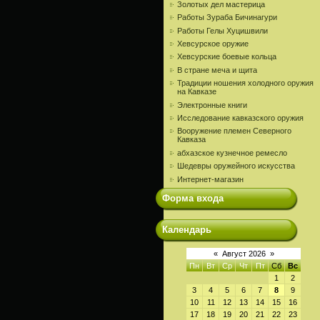
Золотых дел мастерица
Работы Зураба Бичинагури
Работы Гелы Хуцишвили
Хевсурское оружие
Хевсурские боевые кольца
В стране меча и щита
Традиции ношения холодного оружия
на Кавказе
Электронные книги
Исследование кавказского оружия
Вооружение племен Северного
Кавказа
абхазское кузнечное ремесло
Шедевры оружейного искусства
Интернет-магазин
Форма входа
Календарь
«
Август 2026
»
Пн
Вт
Ср
Чт
Пт
Сб
Вс
1
2
3
4
5
6
7
8
9
10
11
12
13
14
15
16
17
18
19
20
21
22
23