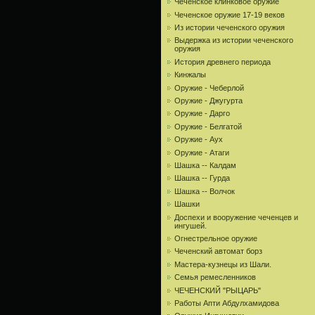
Чеченское клинковое оружие
Чеченское оружие 17-19 веков
Из истории чеченского оружия
Выдержка из истории чеченского
оружия
История древнего периода
Кинжалы
Оружие - Чеберлой
Оружие - Джугурта
Оружие - Дарго
Оружие - Белгатой
Оружие - Аух
Оружие - Атаги
Шашка -- Калдам
Шашка -- Гурда
Шашка -- Волчок
Шашки
Доспехи и вооружение чеченцев и
ингушей.
Огнестрельное оружие
Чеченский автомат борз
Мастера-кузнецы из Шали.
Семья ремесленников
ЧЕЧЕНСКИЙ "РЫЦАРЬ"
Работы Апти Абдулхамидова