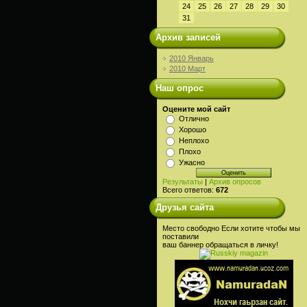
24
25
26
27
28
29
30
31
Архив записей
2010 Январь
2010 Март
Наш опрос
Оцените мой сайт
Отлично
Хорошо
Неплохо
Плохо
Ужасно
Результаты
|
Архив опросов
Всего ответов:
672
Друзья сайта
Место свободно Если хотите чтобы мы
поставили
ваш баннер обращаться в личку!