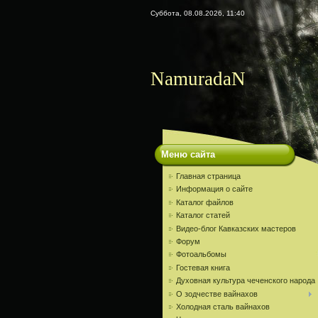
Суббота, 08.08.2026, 11:40
NamuradaN
Меню сайта
Главная страница
Информация о сайте
Каталог файлов
Каталог статей
Видео-блог Кавказских мастеров
Форум
Фотоальбомы
Гостевая книга
Духовная культура чеченского народа
О зодчестве вайнахов
Холодная сталь вайнахов