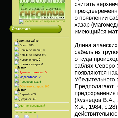
считать верхне
преждевременно
о появлении са
хазар (Магомедо
Статистика
имеющийся мат
Зарег. на сайте
»
Длина аланских
Всего: 480
Новых за месяц: 0
сабель из труп
Новых за неделю: 0
откуда происход
Новых вчера: 0
саблях Северо-З
Новых сегодня: 0
Из них
»
появляются нак
Администраторов: 5
Модераторов: 2
Убедительного 
Проверенных: 5
Предполагают, 
Обычных юзеров: 163
Из них
»
предохранения 
Парней: 435
(Кузнецов В.А., 
Девушек: 45
Х.Х., 1984, с.2
действительное