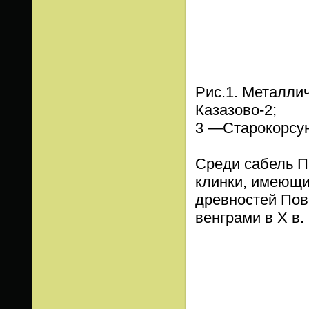
Рис.1. Металли
Казазово-2;
3 —Старокорсун
Среди сабель П
клинки, имеющи
древностей Пов
венграми в X в.