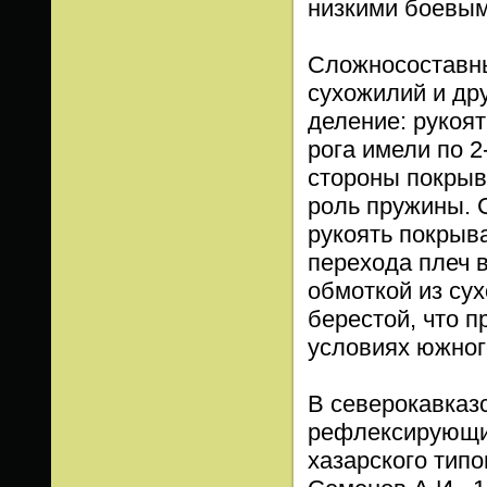
низкими боевыми
Сложносоставные
сухожилий и др
деление: рукоят
рога имели по 2
стороны покры
роль пружины. 
рукоять покрыв
перехода плеч 
обмоткой из сух
берестой, что п
условиях южного
В северокавказ
рефлексирующие
хазарского типо