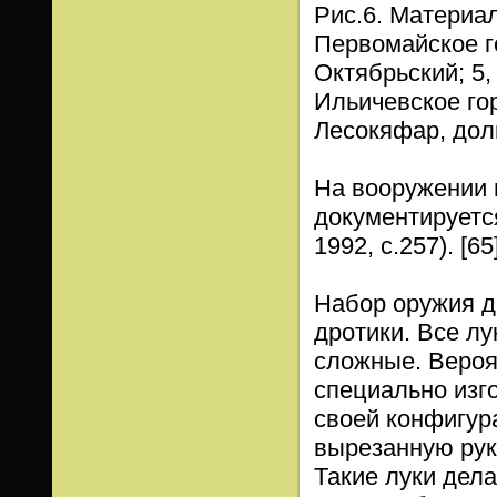
Рис.6. Материа
Первомайское го
Октябрьский; 5,
Ильичевское го
Лесокяфар, дол
На вооружении 
документируетс
1992, с.257). [65
Набор оружия д
дротики. Все лу
сложные. Вероя
специально изг
своей конфигур
вырезанную руко
Такие луки дел