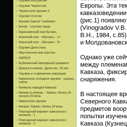
Оружие Ингушетии
Европы. Эта те
Оружие Черкессии
Черкесское оружие-2
кавказоведении
Оружие Осетии
(рис.1) появляю
Бачиев Хамзат Таибович
(Vinogradov V.B
Бичак - спутник горца
Карачаевский нож бычакъ
В.Н., 1984, с.85
Аланский нож - «Бычакъ - 1»
и Молдовановск
Аланский нож - «Бычакъ - 2»
Оружие Дагестана
Амузгинское мастерство:
Однако уже сей
ХАРБУК
между племенам
Кубачинский ювелирный орнамент
Шашка в ножнах. Дагестан. 19 век.
Кавказа, фикси
Оружие и снаряжение кавказцев
снаряжения.
Кавказское холодное оружие - шашки,
сабли
Кинжалы народов Кавказа
В настоящее вр
Кинжал в ножнах. - Кавказ. Конец 19 -
начало 20 века.
Северного Кавк
Кавказское оружие
Кинжал. Кавказ. Конец 19 века.
предметов воор
Персидский вариант кавказского
попытки изучен
кинжала - 1
Персидский вариант кавказского
Кавказа (Кузнецо
кинжала - 2