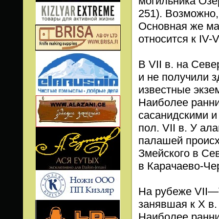
могильника Озер
251). Возможно
Основная же ма
относится к IV-VI
В VII в. на Сев
и не получили 
известные экзе
Наиболее ранни
сасанидскими и
пол. VII в. У а
палашей происх
Змейского в Се
в Карачаево-Чер
На рубеже VII—V
занявшая к X в.
Наиболее ранни