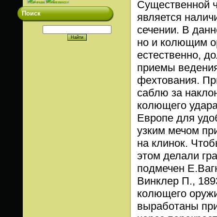
Существенной ч
Поиск
является налич
сечении. В дан
но и колющим о
естественно, д
приемы ведения
фехтования. Пр
саблю за накло
колющего удара
Европе для удо
узким мечом пр
на клинок. Чтоб
этом делали гр
подмечен Е.Вагн
Винклер П., 189
колющего оружи
выработаны при