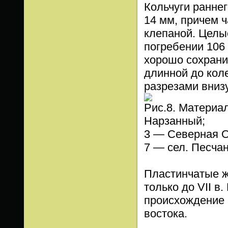
Кольчуги ранне
14 мм, причем ч
клепаной. Целы
погребении 106
хорошо сохранив
длинной до кол
разрезами внизу
Рис.8. Материал
Нарзанный;
3 — Северная О
7 — сел. Песча
Пластинчатые ж
только до VII в
происхождение 
востока.