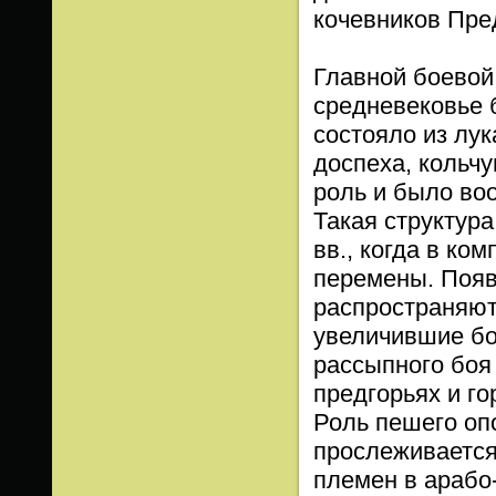
кочевников Пре
Главной боевой
средневековье 
состояло из лук
доспеха, кольч
роль и было во
Такая структура
вв., когда в ко
перемены. Появ
распространяют
увеличившие бо
рассыпного боя
предгорьях и г
Роль пешего оп
прослеживается
племен в арабо-