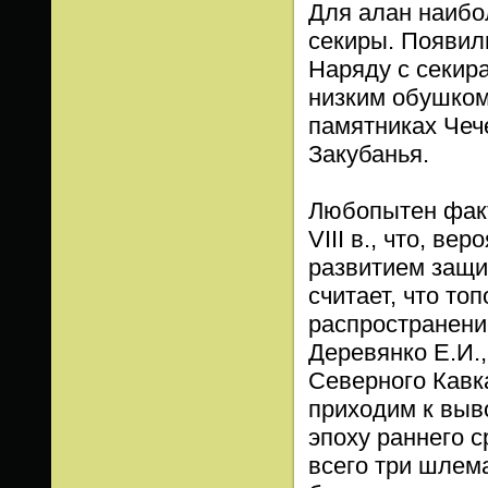
Для алан наибо
секиры. Появили
Наряду с секир
низким обушком
памятниках Чеч
Закубанья.
Любопытен факт
VIII в., что, ве
развитием защи
считает, что то
распространени
Деревянко Е.И.,
Северного Кавк
приходим к выв
эпоху раннего 
всего три шлем