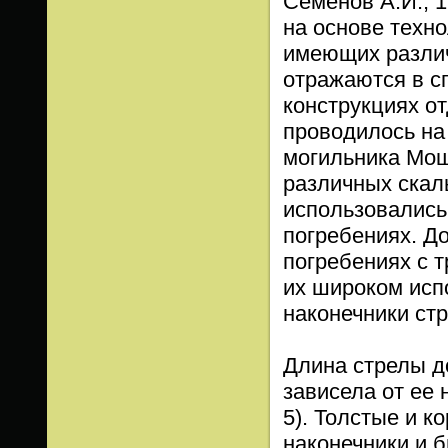
Семенов А.И., 1
на основе техно
имеющих различ
отражаются в с
конструкциях от
проводилось на
могильника Моще
различных скал
использовались
погребениях. До
погребениях с 
их широком исп
наконечники стр
Длина стрелы до
зависела от ее 
5). Толстые и 
наконечники и 