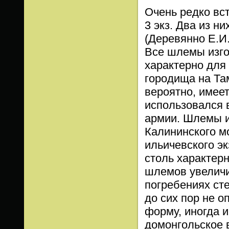
Очень редко вс
3 экз. Два из н
(Деревянно Е.И.,
Все шлемы изго
характерно для
городища на Там
вероятно, имее
использовался 
армии. Шлемы и
Калининского м
ильичевского э
столь характерн
шлемов увеличи
погребениях ст
до сих пор не 
форму, иногда и
домонгольское 