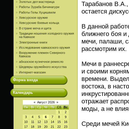
Золотых дел мастерица
Тарабанов В.А., 
Работы Зураба Бичинагури
остается дискус
Работы Гелы Хуцишвили
Хевсурское оружие
Хевсурские боевые кольца
В данной работ
В стране меча и щита
ближнего боя и
Традиции ношения холодного оружия
на Кавказе
мечи, палаши, с
Электронные книги
рассмотрим их.
Исследование кавказского оружия
Вооружение племен Северного
Кавказа
абхазское кузнечное ремесло
Мечи в раннеср
Шедевры оружейного искусства
и своими корня
Интернет-магазин
времени. Выдел
Форма входа
востока, в наст
инкрустированны
Календарь
отражает распр
«
Август 2026
»
моды, а не влия
Пн
Вт
Ср
Чт
Пт
Сб
Вс
1
2
3
4
5
6
7
8
9
10
11
12
13
14
15
16
Среди мечей Ки
17
18
19
20
21
22
23