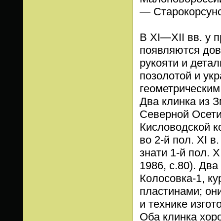
— Старокорсунс
В XI—XII вв. у
появляются дов
рукояти и детал
позолотой и ук
геометрическим
Два клинка из З
Северной Осетии
Кисловодской к
во 2-й пол. XI 
знати 1-й пол. X
1986, с.80). Два
Колосовка-1, к
пластинами; он
и технике изгот
Оба клинка хоро