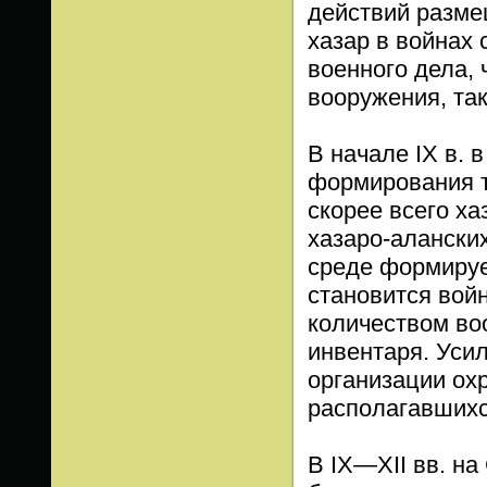
действий разме
хазар в войнах
военного дела, 
вооружения, так
В начале IX в.
формирования т
скорее всего ха
хазаро-аланских
среде формируе
становится вой
количеством во
инвентаря. Уси
организации ох
располагавшихся
В IX—XII вв. н