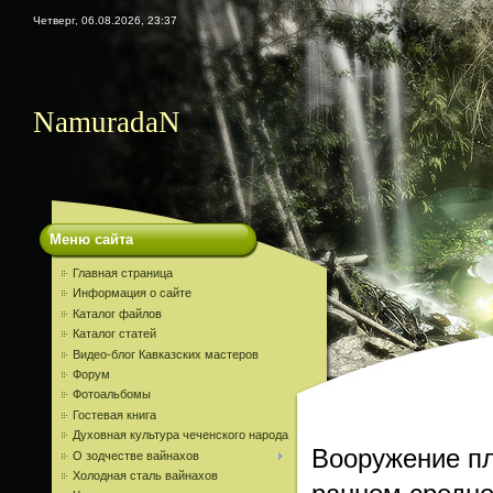
Четверг, 06.08.2026, 23:37
NamuradaN
Меню сайта
Главная страница
Информация о сайте
Каталог файлов
Каталог статей
Видео-блог Кавказских мастеров
Форум
Фотоальбомы
Гостевая книга
Духовная культура чеченского народа
Вооружение пл
О зодчестве вайнахов
Холодная сталь вайнахов