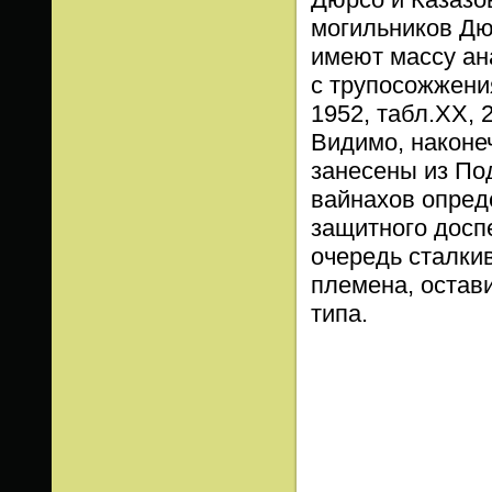
могильников Дю
имеют массу ан
с трупосожжения
1952, табл.ХХ, 2
Видимо, наконеч
занесены из По
вайнахов опред
защитного досп
очередь сталки
племена, остав
типа.