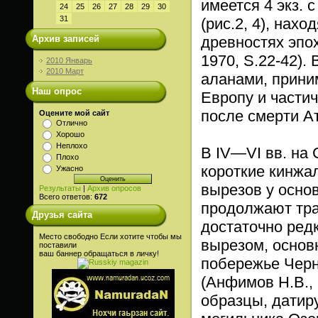
имеется 4 экз.
24
25
26
27
28
29
30
31
(рис.2, 4), нах
Архив записей
древностях эпох
1970, S.22-42).
2010 Январь
2010 Март
аланами, прини
Наш опрос
Европу и части
после смерти Ат
Оцените мой сайт
Отлично
Хорошо
Неплохо
В IV—VI вв. на
Плохо
короткие кинжа
Ужасно
вырезов у основ
Результаты
|
Архив опросов
Всего ответов:
672
продолжают тра
Друзья сайта
достаточно ред
Место свободно Если хотите чтобы мы
вырезом, основ
поставили
ваш баннер обращаться в личку!
побережье Черн
(Анфимов Н.В., 
образцы, датирую