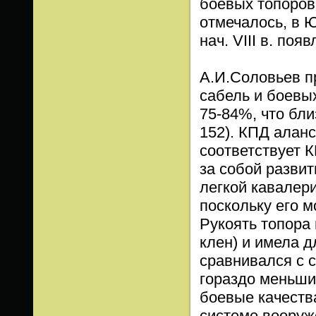
боевых топоров 
отмечалось, в 
нач. VIII в. поя
А.И.Соловьев п
сабель и боевы
75-84%, что бли
152). КПД аланс
соответствует 
за собой развит
легкой кавалер
поскольку его м
Рукоять топора 
клен) и имела 
сравнивался с 
гораздо меньши
боевые качеств
системе вооруж