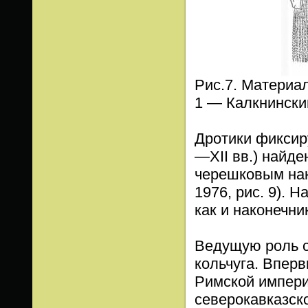
Рис.7. Материа
1 — Калкнински
Дротики фиксир
—XII вв.) найде
черешковым нак
1976, рис. 9). 
как и наконечни
Ведущую роль с
кольчуга. Впервы
Римской импери
северокавказско