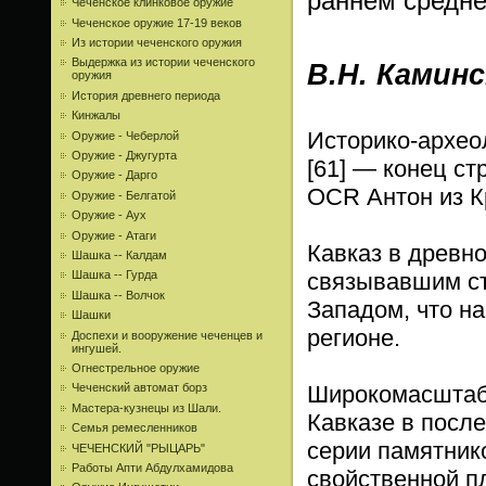
раннем средн
Чеченское клинковое оружие
Чеченское оружие 17-19 веков
Из истории чеченского оружия
Выдержка из истории чеченского
В.Н. Каминс
оружия
История древнего периода
Кинжалы
Историко-археол
Оружие - Чеберлой
Оружие - Джугурта
[61] — конец ст
Оружие - Дарго
OCR Антон из 
Оружие - Белгатой
Оружие - Аух
Оружие - Атаги
Кавказ в древн
Шашка -- Калдам
связывавшим ст
Шашка -- Гурда
Шашка -- Волчок
Западом, что н
Шашки
регионе.
Доспехи и вооружение чеченцев и
ингушей.
Огнестрельное оружие
Широкомасштаб
Чеченский автомат борз
Мастера-кузнецы из Шали.
Кавказе в посл
Семья ремесленников
серии памятник
ЧЕЧЕНСКИЙ "РЫЦАРЬ"
Работы Апти Абдулхамидова
свойственной п