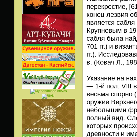
перекрестие, [6
конец лезвия о
является сабля 
Крупновым в 193
сабля была най
701 гг.) и виза
гг.). Исследовав
в. (Ковач Л., 19
Указание на нах
— 1-й пол. VIII
весьма спорно (
оружие Верхнег
небольшими фра
полный вид. Сле
которых происх
древности и им