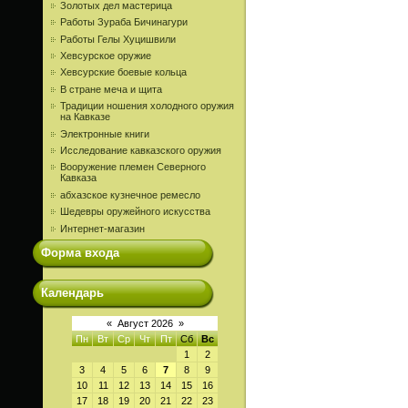
Золотых дел мастерица
Работы Зураба Бичинагури
Работы Гелы Хуцишвили
Хевсурское оружие
Хевсурские боевые кольца
В стране меча и щита
Традиции ношения холодного оружия
на Кавказе
Электронные книги
Исследование кавказского оружия
Вооружение племен Северного
Кавказа
абхазское кузнечное ремесло
Шедевры оружейного искусства
Интернет-магазин
Форма входа
Календарь
«
Август 2026
»
Пн
Вт
Ср
Чт
Пт
Сб
Вс
1
2
3
4
5
6
7
8
9
10
11
12
13
14
15
16
17
18
19
20
21
22
23