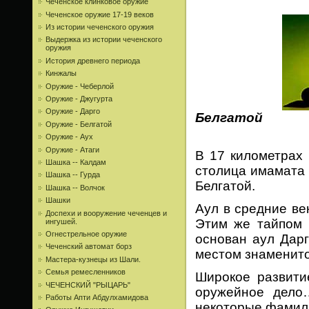
Чеченское клинковое оружие
Чеченское оружие 17-19 веков
Из истории чеченского оружия
Выдержка из истории чеченского
оружия
История древнего периода
Кинжалы
Оружие - Чеберлой
Оружие - Джугурта
Оружие - Дарго
Белгатой
Оружие - Белгатой
Оружие - Аух
Оружие - Атаги
В 17 километрах 
Шашка -- Калдам
столица имамата 
Шашка -- Гурда
Белгатой.
Шашка -- Волчок
Шашки
Аул в средние ве
Доспехи и вооружение чеченцев и
Этим же тайпом к
ингушей.
Огнестрельное оружие
основан аул Дарг
Чеченский автомат борз
местом знаменито
Мастера-кузнецы из Шали.
Семья ремесленников
Широкое развити
ЧЕЧЕНСКИЙ "РЫЦАРЬ"
оружейное дело
Работы Апти Абдулхамидова
некоторые фамил