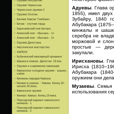
Оружие Ингушетии
Оружие Черкессии
Адуевы
. Глава 
Черкесское оружие-2
1855), имел двух
Оружие Осетии
Зубайру, 1840 г
Бачиев Хамзат Таибович
Абубакара (1875–
Бичак - спутник горца
Карачаевский нож бычакъ
кинжалы и шашк
Аланский нож - «Бычакъ - 1»
серебра не владе
Аланский нож - «Бычакъ - 2»
моржовой и слон
Оружие Дагестана
простые — дере
Амузгинское мастерство:
закупали.
ХАРБУК
Кубачинский ювелирный орнамент
Ирисхановы
. Гл
Шашка в ножнах. Дагестан. 19 век.
Ирисха (1810–
Оружие и снаряжение кавказцев
Кавказское холодное оружие - шашки,
Абубакара (184
сабли
оружием они дела
Кинжалы народов Кавказа
Кинжал в ножнах. - Кавказ. Конец 19 -
Музаевы
. Семья
начало 20 века.
использования се
Кавказское оружие
Кинжал. Кавказ. Конец 19 века.
Персидский вариант кавказского
кинжала - 1
Персидский вариант кавказского
кинжала - 2