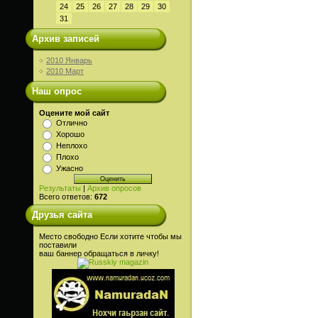
24
25
26
27
28
29
30
31
Архив записей
2010 Январь
2010 Март
Наш опрос
Оцените мой сайт
Отлично
Хорошо
Неплохо
Плохо
Ужасно
Результаты
|
Архив опросов
Всего ответов:
672
Друзья сайта
Место свободно Если хотите чтобы мы
поставили
ваш баннер обращаться в личку!