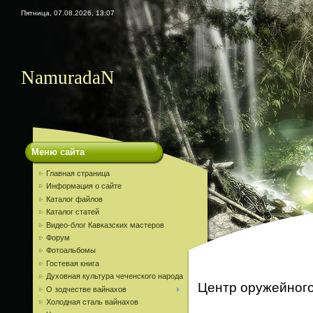
Пятница, 07.08.2026, 13:07
NamuradaN
Меню сайта
Главная страница
Информация о сайте
Каталог файлов
Каталог статей
Видео-блог Кавказских мастеров
Форум
Фотоальбомы
Гостевая книга
Духовная культура чеченского народа
Центр оружейного
О зодчестве вайнахов
Холодная сталь вайнахов